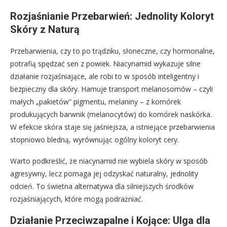
Rozjaśnianie Przebarwień: Jednolity Koloryt
Skóry z Naturą
Przebarwienia, czy to po trądziku, słoneczne, czy hormonalne,
potrafią spędzać sen z powiek. Niacynamid wykazuje silne
działanie rozjaśniające, ale robi to w sposób inteligentny i
bezpieczny dla skóry. Hamuje transport melanosomów – czyli
małych „pakietów” pigmentu, melaniny – z komórek
produkujących barwnik (melanocytów) do komórek naskórka.
W efekcie skóra staje się jaśniejsza, a istniejące przebarwienia
stopniowo bledną, wyrównując ogólny koloryt cery.
Warto podkreślić, że niacynamid nie wybiela skóry w sposób
agresywny, lecz pomaga jej odzyskać naturalny, jednolity
odcień. To świetna alternatywa dla silniejszych środków
rozjaśniających, które mogą podrażniać.
Działanie Przeciwzapalne i Kojące: Ulga dla