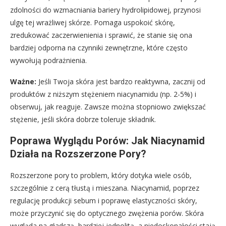
zdolności do wzmacniania bariery hydrolipidowej, przynosi
ulgę tej wrażliwej skórze. Pomaga uspokoić skórę,
zredukować zaczerwienienia i sprawić, że stanie się ona
bardziej odporna na czynniki zewnętrzne, które często
wywołują podrażnienia.
Ważne:
Jeśli Twoja skóra jest bardzo reaktywna, zacznij od
produktów z niższym stężeniem niacynamidu (np. 2-5%) i
obserwuj, jak reaguje. Zawsze można stopniowo zwiększać
stężenie, jeśli skóra dobrze toleruje składnik.
Poprawa Wyglądu Porów: Jak Niacynamid
Działa na Rozszerzone Pory?
Rozszerzone pory to problem, który dotyka wiele osób,
szczególnie z cerą tłustą i mieszana. Niacynamid, poprzez
regulację produkcji sebum i poprawę elastyczności skóry,
może przyczynić się do optycznego zwężenia porów. Skóra
wygląda na gładszą, bardziej jednolitą, a niedoskonałości stają