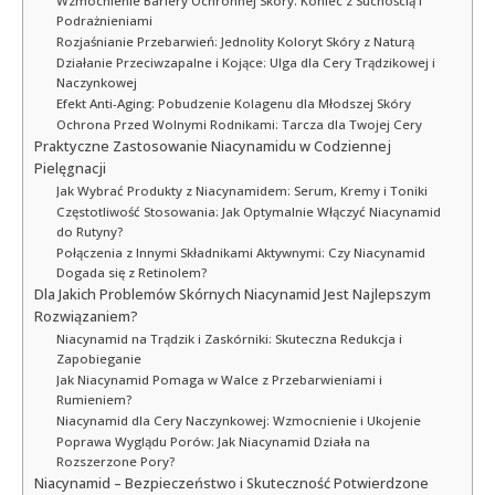
Wzmocnienie Bariery Ochronnej Skóry: Koniec z Suchością i
Podrażnieniami
Rozjaśnianie Przebarwień: Jednolity Koloryt Skóry z Naturą
Działanie Przeciwzapalne i Kojące: Ulga dla Cery Trądzikowej i
Naczynkowej
Efekt Anti-Aging: Pobudzenie Kolagenu dla Młodszej Skóry
Ochrona Przed Wolnymi Rodnikami: Tarcza dla Twojej Cery
Praktyczne Zastosowanie Niacynamidu w Codziennej
Pielęgnacji
Jak Wybrać Produkty z Niacynamidem: Serum, Kremy i Toniki
Częstotliwość Stosowania: Jak Optymalnie Włączyć Niacynamid
do Rutyny?
Połączenia z Innymi Składnikami Aktywnymi: Czy Niacynamid
Dogada się z Retinolem?
Dla Jakich Problemów Skórnych Niacynamid Jest Najlepszym
Rozwiązaniem?
Niacynamid na Trądzik i Zaskórniki: Skuteczna Redukcja i
Zapobieganie
Jak Niacynamid Pomaga w Walce z Przebarwieniami i
Rumieniem?
Niacynamid dla Cery Naczynkowej: Wzmocnienie i Ukojenie
Poprawa Wyglądu Porów: Jak Niacynamid Działa na
Rozszerzone Pory?
Niacynamid – Bezpieczeństwo i Skuteczność Potwierdzone