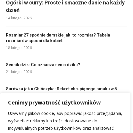
Ogórki w curry: Proste i smaczne danie na każdy
dzień
14 lutego, 2026
Rozmiar 27 spodnie damskie jaki to rozmiar? Tabela
rozmiarów spodni dla kobiet
18 lutego, 2026
Sennik dzik: Co oznacza sen o dziku?
21 lutego, 2026
Surówka jak u Chińczyka: Sekret chrupiącego smaku w 5
minut
14 lutego, 2026
Cenimy prywatność użytkowników
Używamy plików cookie, aby poprawić jakość przeglądania,
Tymon znaczenie imienia i pochodzenie – poznaj tajemnice
wyświetlać reklamy lub treści dostosowane do
14 lutego, 2026
indywidualnych potrzeb użytkowników oraz analizować