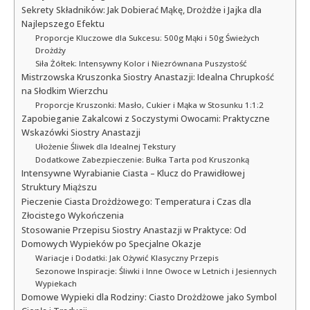
Sekrety Składników: Jak Dobierać Mąkę, Drożdże i Jajka dla
Najlepszego Efektu
Proporcje Kluczowe dla Sukcesu: 500g Mąki i 50g Świeżych
Drożdży
Siła Żółtek: Intensywny Kolor i Niezrównana Puszystość
Mistrzowska Kruszonka Siostry Anastazji: Idealna Chrupkość
na Słodkim Wierzchu
Proporcje Kruszonki: Masło, Cukier i Mąka w Stosunku 1:1:2
Zapobieganie Zakalcowi z Soczystymi Owocami: Praktyczne
Wskazówki Siostry Anastazji
Ułożenie Śliwek dla Idealnej Tekstury
Dodatkowe Zabezpieczenie: Bułka Tarta pod Kruszonką
Intensywne Wyrabianie Ciasta – Klucz do Prawidłowej
Struktury Miąższu
Pieczenie Ciasta Drożdżowego: Temperatura i Czas dla
Złocistego Wykończenia
Stosowanie Przepisu Siostry Anastazji w Praktyce: Od
Domowych Wypieków po Specjalne Okazje
Wariacje i Dodatki: Jak Ożywić Klasyczny Przepis
Sezonowe Inspiracje: Śliwki i Inne Owoce w Letnich i Jesiennych
Wypiekach
Domowe Wypieki dla Rodziny: Ciasto Drożdżowe jako Symbol