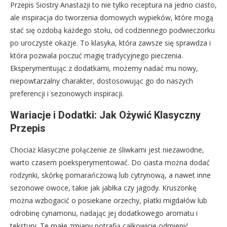
Przepis Siostry Anastazji to nie tylko receptura na jedno ciasto,
ale inspiracja do tworzenia domowych wypieków, które mogą
stać się ozdobą każdego stołu, od codziennego podwieczorku
po uroczyste okazje. To klasyka, która zawsze się sprawdza i
która pozwala poczuć magię tradycyjnego pieczenia.
Eksperymentując z dodatkami, możemy nadać mu nowy,
niepowtarzalny charakter, dostosowując go do naszych
preferencji i sezonowych inspiracji.
Wariacje i Dodatki: Jak Ożywić Klasyczny
Przepis
Chociaż klasyczne połączenie ze śliwkami jest niezawodne,
warto czasem poeksperymentować. Do ciasta można dodać
rodzynki, skórkę pomarańczową lub cytrynową, a nawet inne
sezonowe owoce, takie jak jabłka czy jagody. Kruszonkę
można wzbogacić o posiekane orzechy, płatki migdałów lub
odrobinę cynamonu, nadając jej dodatkowego aromatu i
tekstury. Te małe zmiany potrafią całkowicie odmienić