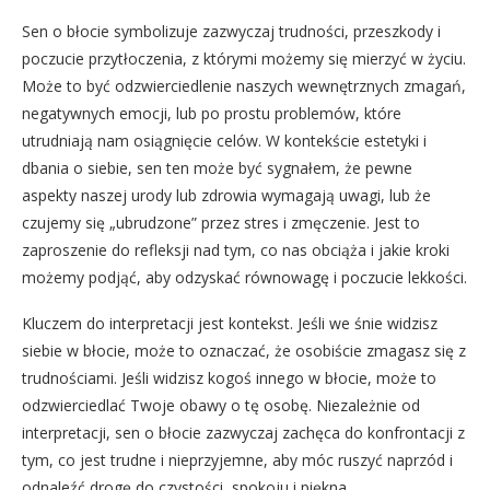
Sen o błocie symbolizuje zazwyczaj trudności, przeszkody i
poczucie przytłoczenia, z którymi możemy się mierzyć w życiu.
Może to być odzwierciedlenie naszych wewnętrznych zmagań,
negatywnych emocji, lub po prostu problemów, które
utrudniają nam osiągnięcie celów. W kontekście estetyki i
dbania o siebie, sen ten może być sygnałem, że pewne
aspekty naszej urody lub zdrowia wymagają uwagi, lub że
czujemy się „ubrudzone” przez stres i zmęczenie. Jest to
zaproszenie do refleksji nad tym, co nas obciąża i jakie kroki
możemy podjąć, aby odzyskać równowagę i poczucie lekkości.
Kluczem do interpretacji jest kontekst. Jeśli we śnie widzisz
siebie w błocie, może to oznaczać, że osobiście zmagasz się z
trudnościami. Jeśli widzisz kogoś innego w błocie, może to
odzwierciedlać Twoje obawy o tę osobę. Niezależnie od
interpretacji, sen o błocie zazwyczaj zachęca do konfrontacji z
tym, co jest trudne i nieprzyjemne, aby móc ruszyć naprzód i
odnaleźć drogę do czystości, spokoju i piękna.