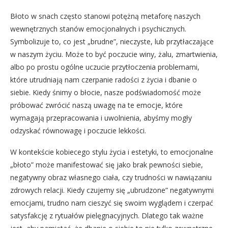
Błoto w snach często stanowi potężną metaforę naszych
wewnętrznych stanów emocjonalnych i psychicznych.
Symbolizuje to, co jest „brudne”, nieczyste, lub przytłaczające
w naszym życiu. Może to być poczucie winy, żalu, zmartwienia,
albo po prostu ogólne uczucie przytłoczenia problemami,
które utrudniają nam czerpanie radości z życia i dbanie o
siebie. Kiedy śnimy o błocie, nasze podświadomość może
próbować zwrócić naszą uwagę na te emocje, które
wymagają przepracowania i uwolnienia, abyśmy mogły
odzyskać równowagę i poczucie lekkości.
W kontekście kobiecego stylu życia i estetyki, to emocjonalne
„błoto” może manifestować się jako brak pewności siebie,
negatywny obraz własnego ciała, czy trudności w nawiązaniu
zdrowych relacji. Kiedy czujemy się „ubrudzone” negatywnymi
emocjami, trudno nam cieszyć się swoim wyglądem i czerpać
satysfakcję z rytuałów pielęgnacyjnych. Dlatego tak ważne