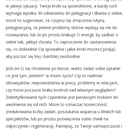
w jakiejś sytuacji. Twoje kroki są spowolnione, a każdy ruch
wymaga wysiłku. W odniesieniu do pielęgnacji i dbania o siebie,
może to sugerować, że czujesz się zmęczona rutyną
pielęgnacyjną, że pewne problemy skórne wydają się nie do
rozwiązania, lub że po prostu brakuje Ci energii, by zadbać o
siebie tak, jakbyś chciała. To zaproszenie do zastanowienia
się, co dokładnie Cię spowalnia i jakie kroki możesz podjąć,
aby poczuć się lżej i bardziej swobodnie.
Jeśli śni Ci się chodzenie po błocie, warto zadać sobie pytanie:
co jest tym „błotem” w moim życiu? Czy to nadmiar
obowiązków, niepowodzenia w pracy, problemy w relacjach,
czy może poczucie braku kontroli nad własnym wyglądem?
Zidentyfikowanie tych czynników jest pierwszym krokiem do
uwolnienia się od nich. Może to oznaczać konieczność
zredukowania liczby zadań, poszukania wsparcia u bliskich lub
specjalistów, lub po prostu poświęcenia sobie chwili na
odpoczynek i regenerację. Pamiętaj, że Twoje samopoczucie i