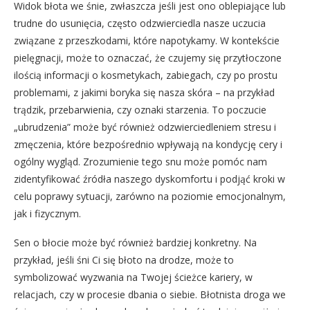
Widok błota we śnie, zwłaszcza jeśli jest ono oblepiające lub
trudne do usunięcia, często odzwierciedla nasze uczucia
związane z przeszkodami, które napotykamy. W kontekście
pielęgnacji, może to oznaczać, że czujemy się przytłoczone
ilością informacji o kosmetykach, zabiegach, czy po prostu
problemami, z jakimi boryka się nasza skóra – na przykład
trądzik, przebarwienia, czy oznaki starzenia. To poczucie
„ubrudzenia” może być również odzwierciedleniem stresu i
zmęczenia, które bezpośrednio wpływają na kondycję cery i
ogólny wygląd. Zrozumienie tego snu może pomóc nam
zidentyfikować źródła naszego dyskomfortu i podjąć kroki w
celu poprawy sytuacji, zarówno na poziomie emocjonalnym,
jak i fizycznym.
Sen o błocie może być również bardziej konkretny. Na
przykład, jeśli śni Ci się błoto na drodze, może to
symbolizować wyzwania na Twojej ścieżce kariery, w
relacjach, czy w procesie dbania o siebie. Błotnista droga we