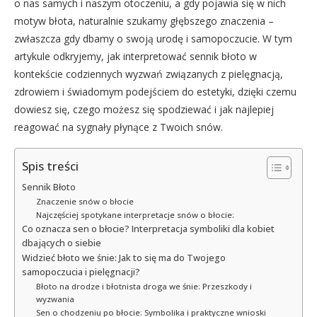
o nas samych i naszym otoczeniu, a gdy pojawia się w nich
motyw błota, naturalnie szukamy głębszego znaczenia –
zwłaszcza gdy dbamy o swoją urodę i samopoczucie. W tym
artykule odkryjemy, jak interpretować sennik błoto w
kontekście codziennych wyzwań związanych z pielęgnacją,
zdrowiem i świadomym podejściem do estetyki, dzięki czemu
dowiesz się, czego możesz się spodziewać i jak najlepiej
reagować na sygnały płynące z Twoich snów.
Spis treści
Sennik Błoto
Znaczenie snów o błocie
Najczęściej spotykane interpretacje snów o błocie:
Co oznacza sen o błocie? Interpretacja symboliki dla kobiet
dbających o siebie
Widzieć błoto we śnie: Jak to się ma do Twojego
samopoczucia i pielęgnacji?
Błoto na drodze i błotnista droga we śnie: Przeszkody i
wyzwania
Sen o chodzeniu po błocie: Symbolika i praktyczne wnioski