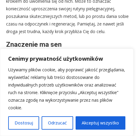
krokiem do uwolnienia się od nich. Może to oznaczać
konieczność uproszczenia swojej rutyny pielęgnacyjnej,
poszukania skuteczniejszych metod, lub po prostu dania sobie
czasu na odpoczynek i regenerację. Pamiętaj, że nawet jeśli
droga jest trudna, każdy krok przybliża Cię do celu.
Znaczenie ma sen
Każdy sen ma znaczenie, a sny o błocie są tego doskonałym
Cenimy prywatność użytkowników
przykładem. Choć mogą wydawać się niepokojące, często są
Używamy plików cookie, aby poprawić jakość przeglądania,
one cennymi wskazówkami od naszej podświadomości. Sen o
wyświetlać reklamy lub treści dostosowane do
błocie zazwyczaj symbolizuje przeszkody, trudności, a także
indywidualnych potrzeb użytkowników oraz analizować
potrzebę oczyszczenia i odnowy. W kontekście dbania o urodę
ruch na stronie. Kliknięcie przycisku „Akceptuj wszystkie”
i zdrowie, może to być sygnał, że pewne aspekty Twojej
oznacza zgodę na wykorzystywanie przez nas plików
pielęgnacji wymagają uwagi, że borykasz się z problemami
cookie.
skórnymi, które wymagają specjalistycznego podejścia, lub że
po prostu potrzebujesz więcej troski i uwagi poświęconej
Dostosuj
Odrzucać
Akceptuj wszystko
sobie. Zrozumienie znaczenia snu pozwala nam lepiej
zrozumieć siebie i podjąć świadome działania.