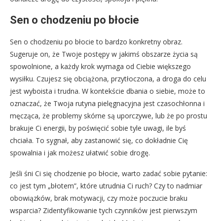
Sen o chodzeniu po błocie
Sen o chodzeniu po błocie to bardzo konkretny obraz.
Sugeruje on, że Twoje postępy w jakimś obszarze życia są
spowolnione, a każdy krok wymaga od Ciebie większego
wysiłku. Czujesz się obciążona, przytłoczona, a droga do celu
jest wyboista i trudna. W kontekście dbania o siebie, może to
oznaczać, że Twoja rutyna pielęgnacyjna jest czasochłonna i
męcząca, że problemy skórne są uporczywe, lub że po prostu
brakuje Ci energii, by poświęcić sobie tyle uwagi, ile byś
chciała. To sygnał, aby zastanowić się, co dokładnie Cię
spowalnia i jak możesz ułatwić sobie drogę.
Jeśli śni Ci się chodzenie po błocie, warto zadać sobie pytanie:
co jest tym „błotem”, które utrudnia Ci ruch? Czy to nadmiar
obowiązków, brak motywacji, czy może poczucie braku
wsparcia? Zidentyfikowanie tych czynników jest pierwszym