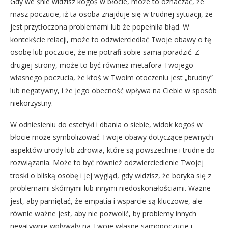
Gdy we śnie widzisz kogoś w błocie, może to oznaczać, że
masz poczucie, iż ta osoba znajduje się w trudnej sytuacji, że
jest przytłoczona problemami lub że popełniła błąd. W
kontekście relacji, może to odzwierciedlać Twoje obawy o tę
osobę lub poczucie, że nie potrafi sobie sama poradzić. Z
drugiej strony, może to być również metafora Twojego
własnego poczucia, że ktoś w Twoim otoczeniu jest „brudny”
lub negatywny, i że jego obecność wpływa na Ciebie w sposób
niekorzystny.
W odniesieniu do estetyki i dbania o siebie, widok kogoś w
błocie może symbolizować Twoje obawy dotyczące pewnych
aspektów urody lub zdrowia, które są powszechne i trudne do
rozwiązania. Może to być również odzwierciedlenie Twojej
troski o bliską osobę i jej wygląd, gdy widzisz, że boryka się z
problemami skórnymi lub innymi niedoskonałościami. Ważne
jest, aby pamiętać, że empatia i wsparcie są kluczowe, ale
równie ważne jest, aby nie pozwolić, by problemy innych
negatywnie wpływały na Twoje własne samopoczucie i