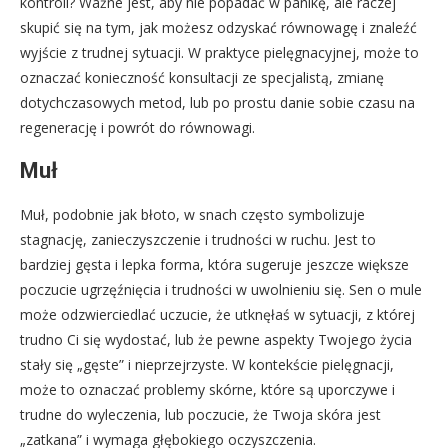
kontroli? Ważne jest, aby nie popadać w panikę, ale raczej
skupić się na tym, jak możesz odzyskać równowagę i znaleźć
wyjście z trudnej sytuacji. W praktyce pielęgnacyjnej, może to
oznaczać konieczność konsultacji ze specjalistą, zmianę
dotychczasowych metod, lub po prostu danie sobie czasu na
regenerację i powrót do równowagi.
Muł
Muł, podobnie jak błoto, w snach często symbolizuje
stagnację, zanieczyszczenie i trudności w ruchu. Jest to
bardziej gęsta i lepka forma, która sugeruje jeszcze większe
poczucie ugrzęźnięcia i trudności w uwolnieniu się. Sen o mule
może odzwierciedlać uczucie, że utknęłaś w sytuacji, z której
trudno Ci się wydostać, lub że pewne aspekty Twojego życia
stały się „gęste” i nieprzejrzyste. W kontekście pielęgnacji,
może to oznaczać problemy skórne, które są uporczywe i
trudne do wyleczenia, lub poczucie, że Twoja skóra jest
„zatkana” i wymaga głębokiego oczyszczenia.