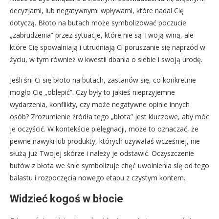
decyzjami, lub negatywnymi wpływami, które nadal Cię
dotyczą. Błoto na butach może symbolizować poczucie
„zabrudzenia” przez sytuacje, które nie są Twoją winą, ale
które Cię spowalniają i utrudniają Ci poruszanie się naprzód w
życiu, w tym również w kwestii dbania o siebie i swoją urodę.
Jeśli śni Ci się błoto na butach, zastanów się, co konkretnie
mogło Cię „oblepić”. Czy były to jakieś nieprzyjemne
wydarzenia, konflikty, czy może negatywne opinie innych
osób? Zrozumienie źródła tego „błota” jest kluczowe, aby móc
je oczyścić. W kontekście pielęgnacji, może to oznaczać, że
pewne nawyki lub produkty, których używałaś wcześniej, nie
służą już Twojej skórze i należy je odstawić. Oczyszczenie
butów z błota we śnie symbolizuje chęć uwolnienia się od tego
balastu i rozpoczęcia nowego etapu z czystym kontem.
Widzieć kogoś w błocie