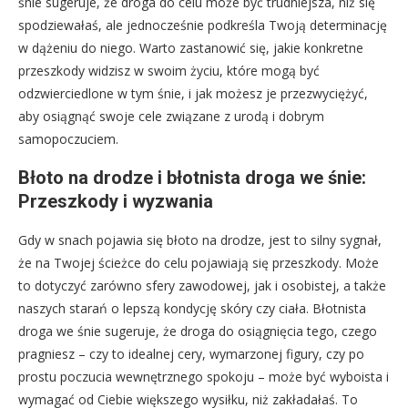
śnie sugeruje, że droga do celu może być trudniejsza, niż się
spodziewałaś, ale jednocześnie podkreśla Twoją determinację
w dążeniu do niego. Warto zastanowić się, jakie konkretne
przeszkody widzisz w swoim życiu, które mogą być
odzwierciedlone w tym śnie, i jak możesz je przezwyciężyć,
aby osiągnąć swoje cele związane z urodą i dobrym
samopoczuciem.
Błoto na drodze i błotnista droga we śnie:
Przeszkody i wyzwania
Gdy w snach pojawia się błoto na drodze, jest to silny sygnał,
że na Twojej ścieżce do celu pojawiają się przeszkody. Może
to dotyczyć zarówno sfery zawodowej, jak i osobistej, a także
naszych starań o lepszą kondycję skóry czy ciała. Błotnista
droga we śnie sugeruje, że droga do osiągnięcia tego, czego
pragniesz – czy to idealnej cery, wymarzonej figury, czy po
prostu poczucia wewnętrznego spokoju – może być wyboista i
wymagać od Ciebie większego wysiłku, niż zakładałaś. To