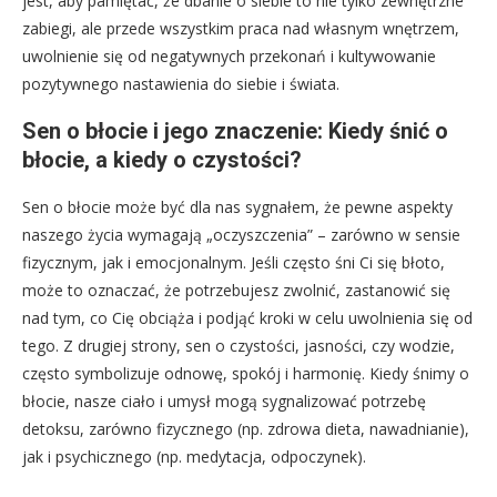
jest, aby pamiętać, że dbanie o siebie to nie tylko zewnętrzne
zabiegi, ale przede wszystkim praca nad własnym wnętrzem,
uwolnienie się od negatywnych przekonań i kultywowanie
pozytywnego nastawienia do siebie i świata.
Sen o błocie i jego znaczenie: Kiedy śnić o
błocie, a kiedy o czystości?
Sen o błocie może być dla nas sygnałem, że pewne aspekty
naszego życia wymagają „oczyszczenia” – zarówno w sensie
fizycznym, jak i emocjonalnym. Jeśli często śni Ci się błoto,
może to oznaczać, że potrzebujesz zwolnić, zastanowić się
nad tym, co Cię obciąża i podjąć kroki w celu uwolnienia się od
tego. Z drugiej strony, sen o czystości, jasności, czy wodzie,
często symbolizuje odnowę, spokój i harmonię. Kiedy śnimy o
błocie, nasze ciało i umysł mogą sygnalizować potrzebę
detoksu, zarówno fizycznego (np. zdrowa dieta, nawadnianie),
jak i psychicznego (np. medytacja, odpoczynek).