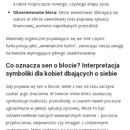
a także rozpoczęcie nowego, czystego etapu życia.
Obserwowanie błota:
Może zwiastować zbliżający się
sukces w sferze zawodowej oraz poprawę sytuacji
finansowej, pomimo napotkanych przeszkód.
Materiały organiczne pojawiające się we śnie często
funkcjonują jako „wewnętrzne lustro”, zwracając naszą uwagę
na kwestie wymagające pilnego zaadresowania.
Co oznacza sen o błocie? Interpretacja
symboliki dla kobiet dbających o siebie
Gdy pojawia się sen o błocie, wiele z nas od razu zaczyna
szukać jego znaczenia. W świecie snów błoto zazwyczaj
symbolizuje trudności, przeszkody, a czasem nawet poczucie
ugrzęźnięcia w jakiejś sytuacji życiowej. Może to być
odzwierciedlenie naszych wewnętrznych stanów – poczucia
przytłoczenia, niepewności czy zmagań z codziennymi
wyzwaniami, które wpływają na nasze samopoczucie i