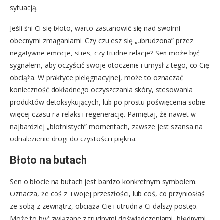
sytuacją.
Jeśli śni Ci się błoto, warto zastanowić się nad swoimi
obecnymi zmaganiami. Czy czujesz się „ubrudzona” przez
negatywne emocje, stres, czy trudne relacje? Sen może być
sygnałem, aby oczyścić swoje otoczenie i umysł z tego, co Cię
obciąża. W praktyce pielęgnacyjnej, może to oznaczać
konieczność dokładnego oczyszczania skóry, stosowania
produktów detoksykujących, lub po prostu poświęcenia sobie
więcej czasu na relaks i regenerację. Pamiętaj, że nawet w
najbardziej „błotnistych” momentach, zawsze jest szansa na
odnalezienie drogi do czystości i piękna.
Błoto na butach
Sen o błocie na butach jest bardzo konkretnym symbolem.
Oznacza, że coś z Twojej przeszłości, lub coś, co przyniosłaś
ze sobą z zewnątrz, obciąża Cię i utrudnia Ci dalszy postęp.
Może to być związane z trudnymi doświadczeniami, błędnymi