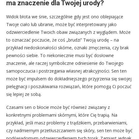
ma znaczenie dla Twojej urody?
Widok błota we śnie, szczególnie gdy jest ono oblepiające
Twoje ciało lub ubranie, może być interpretowany jako
odzwierciedlenie Twoich obaw związanych z wyglądem. Może
to oznaczać poczucie, że coś „brudzi” Twoją urodę – na
przykład niedoskonałości skórne, oznaki zmęczenia, czy brak
pewności siebie. To niekoniecznie musi być dosłowne
znaczenie, ale raczej symboliczne odniesienie do Twojego
samopoczucia i postrzegania własnej atrakcyjności. Sen ten
może być impulsem do dokładniejszego przyjrzenia się swojej
pielęgnacji i poszukiwania rozwiązań, które pomogą Ci poczuć
się lepiej ze sobą.
Czasami sen o błocie może być również związany z
konkretnymi problemami skórnymi, które Cię trapią. Na
przykład, jeśli masz problemy z trądzikiem, przebarwieniami,
czy nadmiernym przetłuszczaniem się skóry, sen ten może być
podświadomym odzwierciedleniem tych trosk. Zamiast jednak