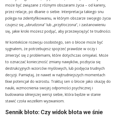
może być związane z różnymi obszarami życia – od kariery,
przez relacje, po dbanie o siebie. Interpretacja takiego snu
polega na zidentyfikowaniu, w którym obszarze swojego życia
czujesz się „ubrudzona” lub „przytłoczona”, i zastanowieniu
się, jakie kroki możesz podjąć, aby przezwyciężyć te trudności.
W kontekście rozwoju osobistego, sen o błocie może być
sygnałem, że potrzebujesz spojrzeć prawdzie w oczy i
zmierzyć się z problemami, które dotychczas omijałaś. Może
to oznaczać konieczność zmiany nawyków, pozbycia się
destrukcyjnych wzorców myślowych, lub podjęcia trudnych
decyzji. Pamiętaj, że nawet w najtrudniejszych momentach
tkwi potencjał do wzrostu. Traktuj sen o błocie jako okazję do
nauki, wzmocnienia swojej odporności psychicznej i
budowania silniejszej wersji siebie, która będzie w stanie
stawić czoła wszelkim wyzwaniom.
Sennik błoto: Czy widok błota we śnie