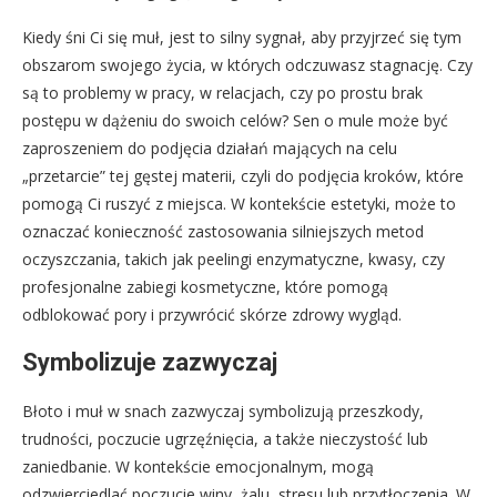
Kiedy śni Ci się muł, jest to silny sygnał, aby przyjrzeć się tym
obszarom swojego życia, w których odczuwasz stagnację. Czy
są to problemy w pracy, w relacjach, czy po prostu brak
postępu w dążeniu do swoich celów? Sen o mule może być
zaproszeniem do podjęcia działań mających na celu
„przetarcie” tej gęstej materii, czyli do podjęcia kroków, które
pomogą Ci ruszyć z miejsca. W kontekście estetyki, może to
oznaczać konieczność zastosowania silniejszych metod
oczyszczania, takich jak peelingi enzymatyczne, kwasy, czy
profesjonalne zabiegi kosmetyczne, które pomogą
odblokować pory i przywrócić skórze zdrowy wygląd.
Symbolizuje zazwyczaj
Błoto i muł w snach zazwyczaj symbolizują przeszkody,
trudności, poczucie ugrzęźnięcia, a także nieczystość lub
zaniedbanie. W kontekście emocjonalnym, mogą
odzwierciedlać poczucie winy, żalu, stresu lub przytłoczenia. W