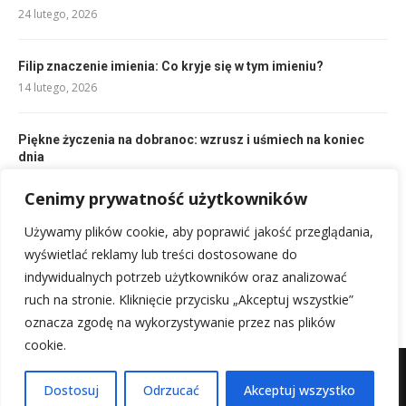
24 lutego, 2026
Filip znaczenie imienia: Co kryje się w tym imieniu?
14 lutego, 2026
Piękne życzenia na dobranoc: wzrusz i uśmiech na koniec
dnia
21 lutego, 2026
Cenimy prywatność użytkowników
Oliwkowa karnacja: pielęgnacja i makijaż dla Twojego
Używamy plików cookie, aby poprawić jakość przeglądania,
odcienia
wyświetlać reklamy lub treści dostosowane do
17 lutego, 2026
indywidualnych potrzeb użytkowników oraz analizować
ruch na stronie. Kliknięcie przycisku „Akceptuj wszystkie”
oznacza zgodę na wykorzystywanie przez nas plików
cookie.
Mapa witryny
Kontakt z nami
Dostosuj
Odrzucać
Akceptuj wszystko
@2025 - Wszystkie prawa zastrzeżone.