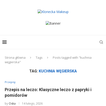
Strona główna
Tags
Posts tagged with "kuchnia
węgierska"
TAG:
KUCHNIA WĘGIERSKA
Przepisy
Przepis na leczo: Klasyczne leczo z papryki i
pomidorów
by
Oska
14 lutego, 2026