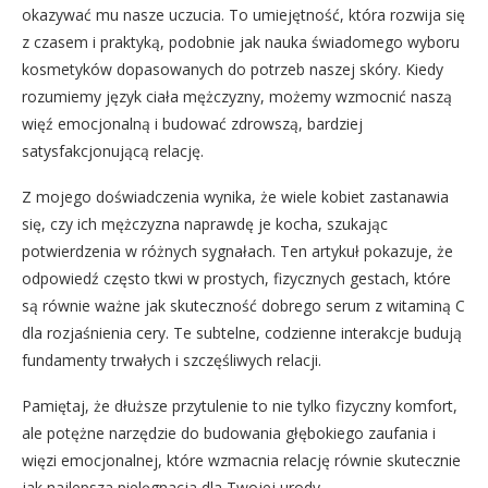
okazywać mu nasze uczucia. To umiejętność, która rozwija się
z czasem i praktyką, podobnie jak nauka świadomego wyboru
kosmetyków dopasowanych do potrzeb naszej skóry. Kiedy
rozumiemy język ciała mężczyzny, możemy wzmocnić naszą
więź emocjonalną i budować zdrowszą, bardziej
satysfakcjonującą relację.
Z mojego doświadczenia wynika, że wiele kobiet zastanawia
się, czy ich mężczyzna naprawdę je kocha, szukając
potwierdzenia w różnych sygnałach. Ten artykuł pokazuje, że
odpowiedź często tkwi w prostych, fizycznych gestach, które
są równie ważne jak skuteczność dobrego serum z witaminą C
dla rozjaśnienia cery. Te subtelne, codzienne interakcje budują
fundamenty trwałych i szczęśliwych relacji.
Pamiętaj, że dłuższe przytulenie to nie tylko fizyczny komfort,
ale potężne narzędzie do budowania głębokiego zaufania i
więzi emocjonalnej, które wzmacnia relację równie skutecznie
jak najlepsza pielęgnacja dla Twojej urody.