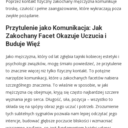
Poprzez kontakt fizyczny zakochany mężczyzna komunikuje
troskę, czułość i pełne zaangażowanie, które wykraczają poza
zwykłe pożądanie.
Przytulenie jako Komunikacja: Jak
Zakochany Facet Okazuje Uczucia i
Buduje Więź
Jako mężczyzna, który od lat zgłębia tajniki kobiecej estetyki i
psychologii związków, mogę śmiało powiedzieć, że przytulenie
to znacznie więcej niż tylko fizyczny kontakt. To potężne
narzędzie komunikacji, które u zakochanych facetów nabiera
szczególnego znaczenia. To właśnie w sposobie, w jaki
mężczyzna cię obejmuje, kryją się często najbardziej szczere
wyznania jego serca. Długość, siła, pozycja – wszystko to
składa się na spójny obraz jego uczuć i potrzeb. Zrozumienie
tych subtelnych sygnałów pozwala nam lepiej odczytać jego
intencje, budować głębsze poczucie bliskości i wzmacniać
wzajemne zaufanie, co jest fundamentem każdej udanej