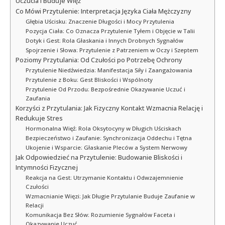
Uczucia i Buduje Więź
Co Mówi Przytulenie: Interpretacja Języka Ciała Mężczyzny
Głębia Uścisku: Znaczenie Długości i Mocy Przytulenia
Pozycja Ciała: Co Oznacza Przytulenie Tyłem i Objęcie w Talii
Dotyk i Gest: Rola Głaskania i Innych Drobnych Sygnałów
Spojrzenie i Słowa: Przytulenie z Patrzeniem w Oczy i Szeptem
Poziomy Przytulania: Od Czułości po Potrzebę Ochrony
Przytulenie Niedźwiedzia: Manifestacja Siły i Zaangażowania
Przytulenie z Boku: Gest Bliskości i Wspólnoty
Przytulenie Od Przodu: Bezpośrednie Okazywanie Uczuć i
Zaufania
Korzyści z Przytulania: Jak Fizyczny Kontakt Wzmacnia Relację i
Redukuje Stres
Hormonalna Więź: Rola Oksytocyny w Długich Uściskach
Bezpieczeństwo i Zaufanie: Synchronizacja Oddechu i Tętna
Ukojenie i Wsparcie: Głaskanie Pleców a System Nerwowy
Jak Odpowiedzieć na Przytulenie: Budowanie Bliskości i
Intymności Fizycznej
Reakcja na Gest: Utrzymanie Kontaktu i Odwzajemnienie
Czułości
Wzmacnianie Więzi: Jak Długie Przytulanie Buduje Zaufanie w
Relacji
Komunikacja Bez Słów: Rozumienie Sygnałów Faceta i
Okazywanie Uczuć