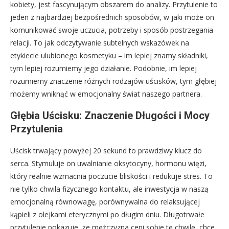
kobiety, jest fascynującym obszarem do analizy. Przytulenie to
jeden z najbardziej bezpośrednich sposobów, w jaki może on
komunikować swoje uczucia, potrzeby i sposób postrzegania
relacji. To jak odczytywanie subtelnych wskazówek na
etykiecie ulubionego kosmetyku – im lepiej znamy składniki,
tym lepiej rozumiemy jego działanie. Podobnie, im lepiej
rozumiemy znaczenie różnych rodzajów uścisków, tym głębiej
możemy wniknąć w emocjonalny świat naszego partnera.
Głębia Uścisku: Znaczenie Długości i Mocy
Przytulenia
Uścisk trwający powyżej 20 sekund to prawdziwy klucz do
serca. Stymuluje on uwalnianie oksytocyny, hormonu więzi,
który realnie wzmacnia poczucie bliskości i redukuje stres. To
nie tylko chwila fizycznego kontaktu, ale inwestycja w naszą
emocjonalną równowagę, porównywalna do relaksującej
kąpieli z olejkami eterycznymi po długim dniu. Długotrwałe
przytulenie pokazuje, że mężczyzna ceni sobie tę chwilę, chce