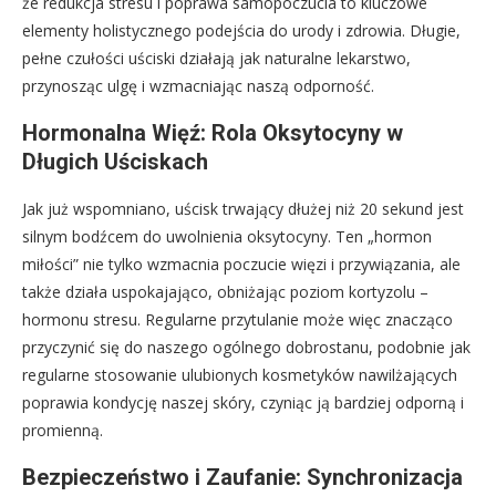
że redukcja stresu i poprawa samopoczucia to kluczowe
elementy holistycznego podejścia do urody i zdrowia. Długie,
pełne czułości uściski działają jak naturalne lekarstwo,
przynosząc ulgę i wzmacniając naszą odporność.
Hormonalna Więź: Rola Oksytocyny w
Długich Uściskach
Jak już wspomniano, uścisk trwający dłużej niż 20 sekund jest
silnym bodźcem do uwolnienia oksytocyny. Ten „hormon
miłości” nie tylko wzmacnia poczucie więzi i przywiązania, ale
także działa uspokajająco, obniżając poziom kortyzolu –
hormonu stresu. Regularne przytulanie może więc znacząco
przyczynić się do naszego ogólnego dobrostanu, podobnie jak
regularne stosowanie ulubionych kosmetyków nawilżających
poprawia kondycję naszej skóry, czyniąc ją bardziej odporną i
promienną.
Bezpieczeństwo i Zaufanie: Synchronizacja