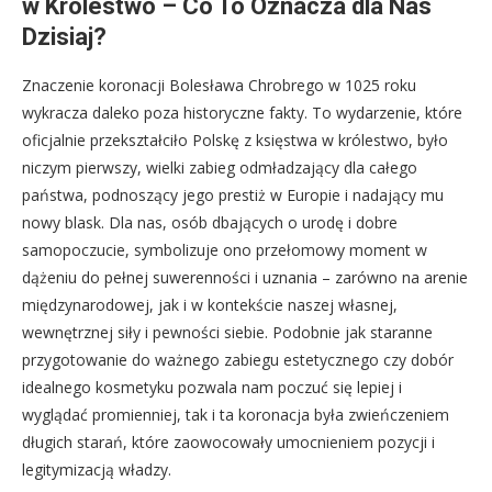
w Królestwo – Co To Oznacza dla Nas
Dzisiaj?
Znaczenie koronacji Bolesława Chrobrego w 1025 roku
wykracza daleko poza historyczne fakty. To wydarzenie, które
oficjalnie przekształciło Polskę z księstwa w królestwo, było
niczym pierwszy, wielki zabieg odmładzający dla całego
państwa, podnoszący jego prestiż w Europie i nadający mu
nowy blask. Dla nas, osób dbających o urodę i dobre
samopoczucie, symbolizuje ono przełomowy moment w
dążeniu do pełnej suwerenności i uznania – zarówno na arenie
międzynarodowej, jak i w kontekście naszej własnej,
wewnętrznej siły i pewności siebie. Podobnie jak staranne
przygotowanie do ważnego zabiegu estetycznego czy dobór
idealnego kosmetyku pozwala nam poczuć się lepiej i
wyglądać promienniej, tak i ta koronacja była zwieńczeniem
długich starań, które zaowocowały umocnieniem pozycji i
legitymizacją władzy.