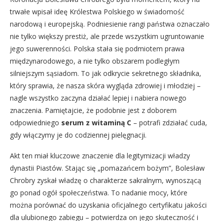
trwałe wpisał ideę Królestwa Polskiego w świadomość
narodową i europejską. Podniesienie rangi państwa oznaczało
nie tylko większy prestiż, ale przede wszystkim ugruntowanie
jego suwerenności. Polska stała się podmiotem prawa
międzynarodowego, a nie tylko obszarem podległym
silniejszym sąsiadom. To jak odkrycie sekretnego składnika,
który sprawia, że nasza skóra wygląda zdrowiej i młodziej –
nagle wszystko zaczyna działać lepiej i nabiera nowego
znaczenia. Pamiętajcie, że podobnie jest z doborem
odpowiedniego
serum z witaminą C
– potrafi zdziałać cuda,
gdy włączymy je do codziennej pielęgnacji.
Akt ten miał kluczowe znaczenie dla legitymizacji władzy
dynastii Piastów. Stając się „pomazańcem bożym”, Bolesław
Chrobry zyskał władzę o charakterze sakralnym, wynoszącą
go ponad ogół społeczeństwa. To nadanie mocy, które
można porównać do uzyskania oficjalnego certyfikatu jakości
dla ulubionego zabiegu – potwierdza on jego skuteczność i