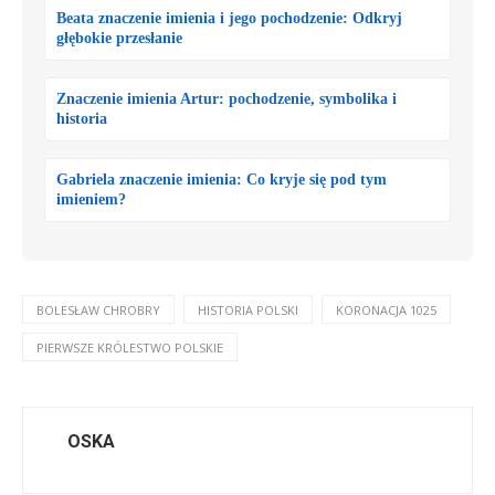
Beata znaczenie imienia i jego pochodzenie: Odkryj
głębokie przesłanie
Znaczenie imienia Artur: pochodzenie, symbolika i
historia
Gabriela znaczenie imienia: Co kryje się pod tym
imieniem?
BOLESŁAW CHROBRY
HISTORIA POLSKI
KORONACJA 1025
PIERWSZE KRÓLESTWO POLSKIE
OSKA