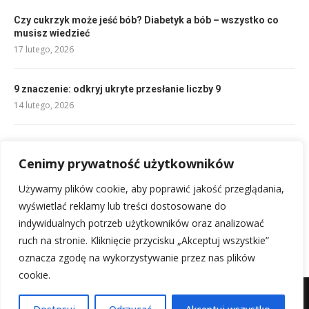
Czy cukrzyk może jeść bób? Diabetyk a bób – wszystko co
musisz wiedzieć
17 lutego, 2026
9 znaczenie: odkryj ukryte przesłanie liczby 9
14 lutego, 2026
Najlepsze śmieszne życzenia imieninowe dla mężczyzny
27 lutego, 2026
Cenimy prywatność użytkowników
Używamy plików cookie, aby poprawić jakość przeglądania,
Zupa ogórkowa przepis babci: Tradycyjny smak jak u mamy
wyświetlać reklamy lub treści dostosowane do
14 lutego, 2026
indywidualnych potrzeb użytkowników oraz analizować
ruch na stronie. Kliknięcie przycisku „Akceptuj wszystkie”
oznacza zgodę na wykorzystywanie przez nas plików
cookie.
Mapa witryny
Kontakt z nami