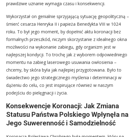
prawdziwe uznanie wymaga czasu i konsekwencji.
Wykorzystał on genialnie sprzyjającą sytuację geopolityczną –
śmierć cesarza Henryka II i papieża Benedykta VIII w 1024
roku. To był jego moment, by dopełnić aktu koronacji bez
formalnych przeszkód, niczym skorzystanie z idealnego okna
możliwości na wykonanie zabiegu, gdy organizm jest w
najlepszej kondycji. To trochę jak z wyborem odpowiedniego
momentu na zabieg laserowego usuwania owłosienia –
chcemy, by skóra była jak najlepiej przygotowana. Było to
świadectwo jego strategicznego myślenia i determinacji w
dążeniu do celu, co jest inspirujące również w naszym
podejściu do pielęgnacji i życia.
Konsekwencje Koronacji: Jak Zmiana
Statusu Państwa Polskiego Wpłynęła na
Jego Suwerenność i Samodzielność
Koronacja Bolesława Chrobrego była momentem, który na