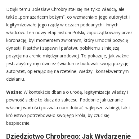
Dzięki temu Bolesław Chrobry stał się nie tylko władcą, ale
także „pomazańcem bożym”, co wzmacniało jego autorytet i
legitymizowało jego rządy w oczach poddanych i innych
władców. Ten nowy etap historii Polski, zapoczątkowany przez
koronację, był momentem zwrotnym, który umocnił pozycję
dynastii Piastów i zapewnił państwu polskiemu silniejszą
pozycję na arenie międzynarodowej. To pokazuje, jak ważne
jest, abyśmy my również świadomie budowali swoją pozycję i
autorytet, opierając się na rzetelnej wiedzy i konsekwentnym
działaniu.
Ważne:
W kontekście dbania o urodę, legitymizacja władzy i
pewność siebie to klucz do sukcesu. Podobnie jak uznanie
własnej wartości pozwala nam dobrać najlepsze zabiegi, tak i
królestwo potrzebowało swojego króla, by czuć się
bezpiecznie.
Dziedzictwo Chrobrego: Jak Wydarzenie