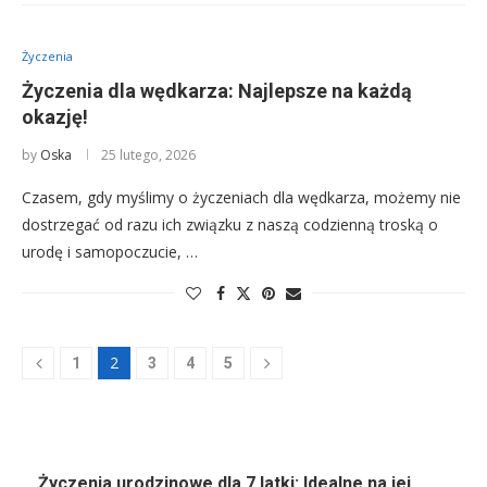
Życzenia
Życzenia dla wędkarza: Najlepsze na każdą
okazję!
by
Oska
25 lutego, 2026
Czasem, gdy myślimy o życzeniach dla wędkarza, możemy nie
dostrzegać od razu ich związku z naszą codzienną troską o
urodę i samopoczucie, …
2
1
3
4
5
Życzenia urodzinowe dla 7 latki: Idealne na jej