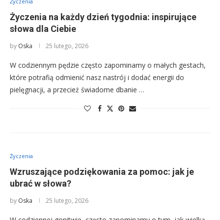
Życzenia
Życzenia na każdy dzień tygodnia: inspirujące
słowa dla Ciebie
by
Oska
25 lutego, 2026
W codziennym pędzie często zapominamy o małych gestach,
które potrafią odmienić nasz nastrój i dodać energii do
pielęgnacji, a przecież świadome dbanie …
Życzenia
Wzruszające podziękowania za pomoc: jak je
ubrać w słowa?
by
Oska
25 lutego, 2026
W codziennej gonitwie, często zapominamy o tym, jak wielką