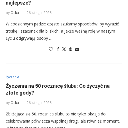
najlepsze?
by
Oska
26 lutego, 2026
W codziennym pędzie często szukamy sposobów, by wyrazić
troskę i szacunek dla bliskich, a jakże ważną rolę w naszym
życiu odgrywają osoby …
Życzenia
Życzenia na 50 rocznicę ślubu: Co życzyć na
złote gody?
by
Oska
26 lutego, 2026
Zbliżająca się 50. rocznica ślubu to nie tylko okazja do
celebrowania półwiecza wspólnej drogi, ale również moment,