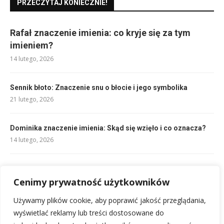
PRZECZYTAJ KONIECZNIE!
Rafał znaczenie imienia: co kryje się za tym
imieniem?
14 lutego, 2026
Sennik błoto: Znaczenie snu o błocie i jego symbolika
21 lutego, 2026
Dominika znaczenie imienia: Skąd się wzięło i co oznacza?
14 lutego, 2026
Surówka z sałaty lodowej: Chrupiąca i Lekka.
14 lutego, 2026
Cenimy prywatność użytkowników
Używamy plików cookie, aby poprawić jakość przeglądania,
Niacynamid jak działa na skórę: wielowymiarowe korzyści
wyświetlać reklamy lub treści dostosowane do
19 lutego, 2026