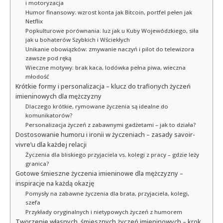
i motoryzacja
Humor finansowy: wzrost konta jak Bitcoin, portfel pełen jak
Netflix
Popkulturowe porównania: luz jak u Kuby Wojewódzkiego, siła
jak u bohaterów Szybkich i Wściekłych
Unikanie obowiązków: zmywanie naczyń i pilot do telewizora
zawsze pod ręką
Wieczne motywy: brak kaca, lodówka pełna piwa, wieczna
młodość
Krótkie formy i personalizacja – klucz do trafionych życzeń
imieninowych dla mężczyzny
Dlaczego krótkie, rymowane życzenia są idealne do
komunikatorów?
Personalizacja życzeń z zabawnymi gadżetami – jak to działa?
Dostosowanie humoru i ironii w życzeniach – zasady savoir-
vivre’u dla każdej relacji
Życzenia dla bliskiego przyjaciela vs. kolegi z pracy – gdzie leży
granica?
Gotowe śmieszne życzenia imieninowe dla mężczyzny –
inspiracje na każdą okazję
Pomysły na zabawne życzenia dla brata, przyjaciela, kolegi,
szefa
Przykłady oryginalnych i nietypowych życzeń z humorem
Tworzenie własnych, śmiesznych życzeń imieninowych – krok