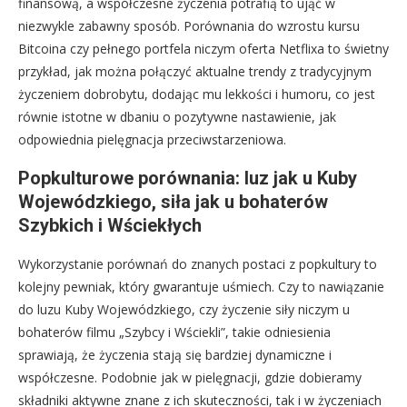
finansową, a współczesne życzenia potrafią to ująć w
niezwykle zabawny sposób. Porównania do wzrostu kursu
Bitcoina czy pełnego portfela niczym oferta Netflixa to świetny
przykład, jak można połączyć aktualne trendy z tradycyjnym
życzeniem dobrobytu, dodając mu lekkości i humoru, co jest
równie istotne w dbaniu o pozytywne nastawienie, jak
odpowiednia pielęgnacja przeciwstarzeniowa.
Popkulturowe porównania: luz jak u Kuby
Wojewódzkiego, siła jak u bohaterów
Szybkich i Wściekłych
Wykorzystanie porównań do znanych postaci z popkultury to
kolejny pewniak, który gwarantuje uśmiech. Czy to nawiązanie
do luzu Kuby Wojewódzkiego, czy życzenie siły niczym u
bohaterów filmu „Szybcy i Wściekli”, takie odniesienia
sprawiają, że życzenia stają się bardziej dynamiczne i
współczesne. Podobnie jak w pielęgnacji, gdzie dobieramy
składniki aktywne znane z ich skuteczności, tak i w życzeniach