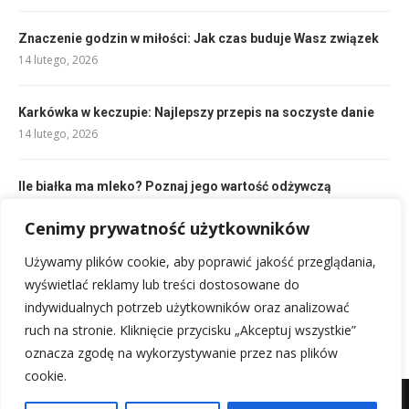
Znaczenie godzin w miłości: Jak czas buduje Wasz związek
14 lutego, 2026
Karkówka w keczupie: Najlepszy przepis na soczyste danie
14 lutego, 2026
Ile białka ma mleko? Poznaj jego wartość odżywczą
17 lutego, 2026
Cenimy prywatność użytkowników
Helena znaczenie imienia: Pochodzenie, symbolika i
Używamy plików cookie, aby poprawić jakość przeglądania,
charakterystyka
wyświetlać reklamy lub treści dostosowane do
14 lutego, 2026
indywidualnych potrzeb użytkowników oraz analizować
ruch na stronie. Kliknięcie przycisku „Akceptuj wszystkie”
oznacza zgodę na wykorzystywanie przez nas plików
cookie.
Mapa witryny
Kontakt z nami