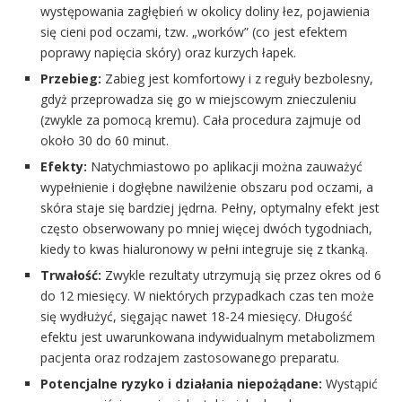
występowania zagłębień w okolicy doliny łez, pojawienia
się cieni pod oczami, tzw. „worków” (co jest efektem
poprawy napięcia skóry) oraz kurzych łapek.
Przebieg:
Zabieg jest komfortowy i z reguły bezbolesny,
gdyż przeprowadza się go w miejscowym znieczuleniu
(zwykle za pomocą kremu). Cała procedura zajmuje od
około 30 do 60 minut.
Efekty:
Natychmiastowo po aplikacji można zauważyć
wypełnienie i dogłębne nawilżenie obszaru pod oczami, a
skóra staje się bardziej jędrna. Pełny, optymalny efekt jest
często obserwowany po mniej więcej dwóch tygodniach,
kiedy to kwas hialuronowy w pełni integruje się z tkanką.
Trwałość:
Zwykle rezultaty utrzymują się przez okres od 6
do 12 miesięcy. W niektórych przypadkach czas ten może
się wydłużyć, sięgając nawet 18-24 miesięcy. Długość
efektu jest uwarunkowana indywidualnym metabolizmem
pacjenta oraz rodzajem zastosowanego preparatu.
Potencjalne ryzyko i działania niepożądane:
Wystąpić