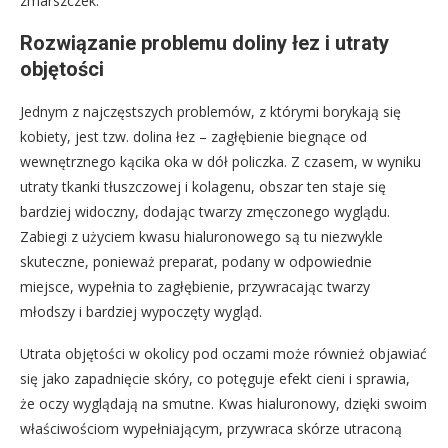
zmarszczek.
Rozwiązanie problemu doliny łez i utraty
objętości
Jednym z najczęstszych problemów, z którymi borykają się
kobiety, jest tzw. dolina łez – zagłębienie biegnące od
wewnętrznego kącika oka w dół policzka. Z czasem, w wyniku
utraty tkanki tłuszczowej i kolagenu, obszar ten staje się
bardziej widoczny, dodając twarzy zmęczonego wyglądu.
Zabiegi z użyciem kwasu hialuronowego są tu niezwykle
skuteczne, ponieważ preparat, podany w odpowiednie
miejsce, wypełnia to zagłębienie, przywracając twarzy
młodszy i bardziej wypoczęty wygląd.
Utrata objętości w okolicy pod oczami może również objawiać
się jako zapadnięcie skóry, co potęguje efekt cieni i sprawia,
że oczy wyglądają na smutne. Kwas hialuronowy, dzięki swoim
właściwościom wypełniającym, przywraca skórze utraconą