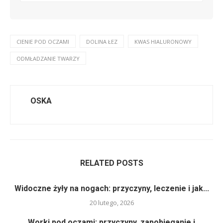
CIENIE POD OCZAMI
DOLINA ŁEZ
KWAS HIALURONOWY
ODMŁADZANIE TWARZY
OSKA
RELATED POSTS
Widoczne żyły na nogach: przyczyny, leczenie i jak...
20 lutego, 2026
Worki pod oczami: przyczyny, zapobieganie i